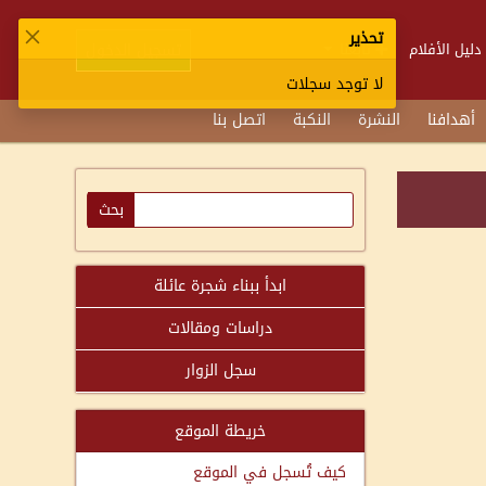
تحذير
تسجيل الدخول
دليل الأفلام
تابعنا
لا توجد سجلات
أهدافنا
النشرة
النكبة
اتصل بنا
ابدأ ببناء شجرة عائلة
دراسات ومقالات
سجل الزوار
خريطة الموقع
كيف تُسجل في الموقع