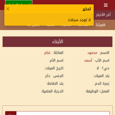
تسجيل الدخول
تحذير
آخر الأخبار
لا توجد سجلات
هويتنا
أهدافنا
النشرة
النكبة
اتصل بنا
الأبناء
الاسم:
محمود
العائلة:
غنام
اسم الأب:
أسعد
اسم الأم:
حي؟:
لا
تاريخ الميلاد:
بلد الميلاد:
الجنس:
ذكر
زمرة الدم:
بلد الاقامة:
العمل/ الوظيفة:
الدرجة العلمية: