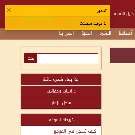
تحذير
تسجيل الدخول
دليل الأفلام
تابعنا
لا توجد سجلات
أهدافنا
النشرة
النكبة
اتصل بنا
ابدأ ببناء شجرة عائلة
دراسات ومقالات
سجل الزوار
خريطة الموقع
كيف تُسجل في الموقع