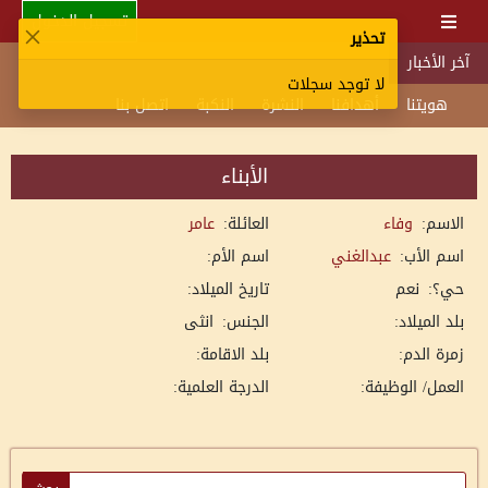
تسجيل الدخول
تحذير
آخر الأخبار
لا توجد سجلات
هويتنا
أهدافنا
النشرة
النكبة
اتصل بنا
الأبناء
الاسم:
وفاء
العائلة:
عامر
اسم الأب:
عبدالغني
اسم الأم:
حي؟:
نعم
تاريخ الميلاد:
بلد الميلاد:
الجنس:
انثى
زمرة الدم:
بلد الاقامة:
العمل/ الوظيفة:
الدرجة العلمية: