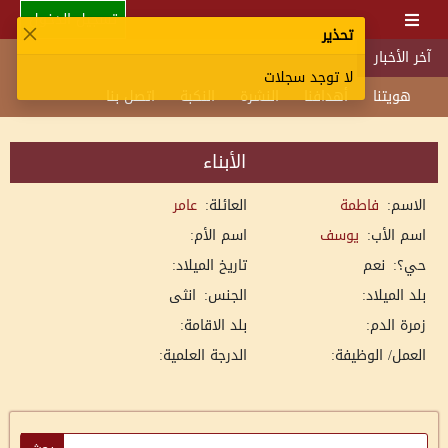
تسجيل الدخول
تحذير
آخر الأخبار
لا توجد سجلات
هويتنا
أهدافنا
النشرة
النكبة
اتصل بنا
الأبناء
الاسم:
فاطمة
العائلة:
عامر
اسم الأب:
يوسف
اسم الأم:
حي؟:
نعم
تاريخ الميلاد:
بلد الميلاد:
الجنس:
انثى
زمرة الدم:
بلد الاقامة:
العمل/ الوظيفة:
الدرجة العلمية: