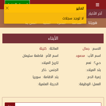
تسجيل الدخول
تحذير
آخر الأخبار
لا توجد سجلات
هويتنا
أهدافنا
النشرة
النكبة
اتصل بنا
الأبناء
الاسم:
جمال
العائلة:
كتيلة
اسم الأب:
محمود
اسم الأم:
فاطمة سليمان
حي؟:
نعم
تاريخ الميلاد:
بلد الميلاد:
الجنس:
ذكر
زمرة الدم:
بلد الاقامة:
سوريا
العمل/ الوظيفة:
الدرجة العلمية: