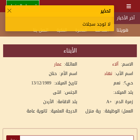
تسجيل الدخول
تحذير
آخر الأخبار
لا توجد سجلات
هويتنا
أهدافنا
النشرة
النكبة
اتصل بنا
الأبناء
الاسم:
آلاء
العائلة:
عمار
اسم الأب:
نهاد
اسم الأم:
حنان
حي؟:
نعم
تاريخ الميلاد:
13/12/1989
بلد الميلاد:
الجنس:
انثى
زمرة الدم:
+A
بلد الاقامة:
الأردن
العمل/ الوظيفة:
ربة منزل
الدرجة العلمية:
ثانوية عامة