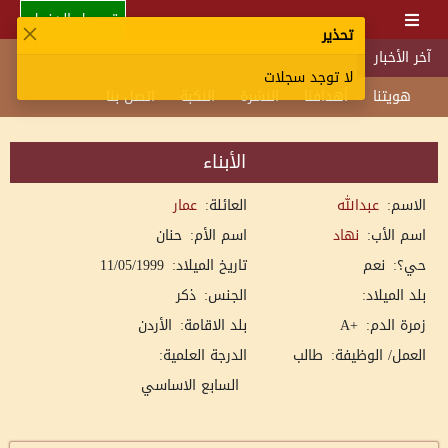
تسجيل الدخول
تحذير
آخر الأخبار
لا توجد سجلات
هويتنا
أهدافنا
النشرة
النكبة
اتصل بنا
الأبناء
الاسم:
عبدالله
العائلة:
عمار
اسم الأب:
نهاد
اسم الأم:
حنان
حي؟:
نعم
تاريخ الميلاد:
11/05/1999
بلد الميلاد:
الجنس:
ذكر
زمرة الدم:
+A
بلد الاقامة:
الأردن
العمل/ الوظيفة:
طالب
الدرجة العلمية:
السابع الاساسي