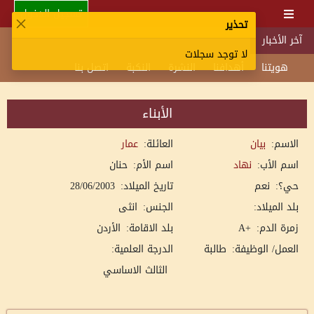
تسجيل الدخول
تحذير
آخر الأخبار
لا توجد سجلات
هويتنا
أهدافنا
النشرة
النكبة
اتصل بنا
الأبناء
الاسم:
بيان
العائلة:
عمار
اسم الأب:
نهاد
اسم الأم:
حنان
حي؟:
نعم
تاريخ الميلاد:
28/06/2003
بلد الميلاد:
الجنس:
انثى
زمرة الدم:
+A
بلد الاقامة:
الأردن
العمل/ الوظيفة:
طالبة
الدرجة العلمية:
الثالث الاساسي