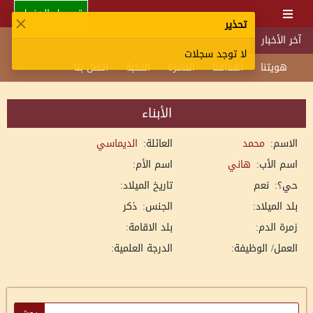
تسجيل الدخول
تحذير
آخر الأخبار
لا توجد سجلات
هويتنا
أهدافنا
النشرة
النكبة
اتصل بنا
الأبناء
الاسم:
محمد
العائلة:
الديماسي
اسم الأب:
هاني
اسم الأم:
حي؟:
نعم
تاريخ الميلاد:
بلد الميلاد:
الجنس:
ذكر
زمرة الدم:
بلد الاقامة:
العمل/ الوظيفة:
الدرجة العلمية: