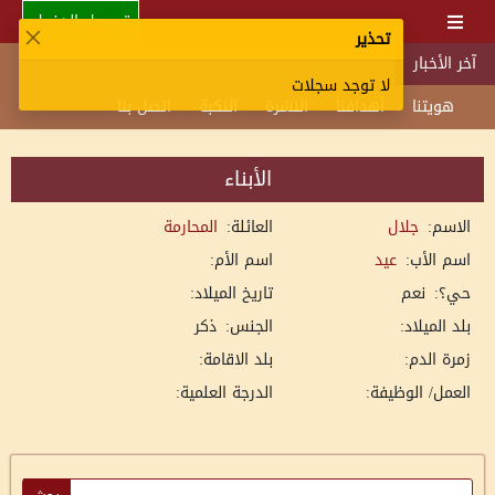
تسجيل الدخول
تحذير
آخر الأخبار
لا توجد سجلات
هويتنا
أهدافنا
النشرة
النكبة
اتصل بنا
الأبناء
الاسم:
جلال
العائلة:
المحارمة
اسم الأب:
عيد
اسم الأم:
حي؟:
نعم
تاريخ الميلاد:
بلد الميلاد:
الجنس:
ذكر
زمرة الدم:
بلد الاقامة:
العمل/ الوظيفة:
الدرجة العلمية: