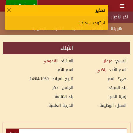
تسجيل الدخول
تحذير
آخر الأخبار
لا توجد سجلات
هويتنا
أهدافنا
النشرة
النكبة
اتصل بنا
الأبناء
الاسم:
مروان
العائلة:
القدومي
اسم الأب:
راضي
اسم الأم:
حي؟:
نعم
تاريخ الميلاد:
14/04/1950
بلد الميلاد:
الجنس:
ذكر
زمرة الدم:
بلد الاقامة:
العمل/ الوظيفة:
الدرجة العلمية: