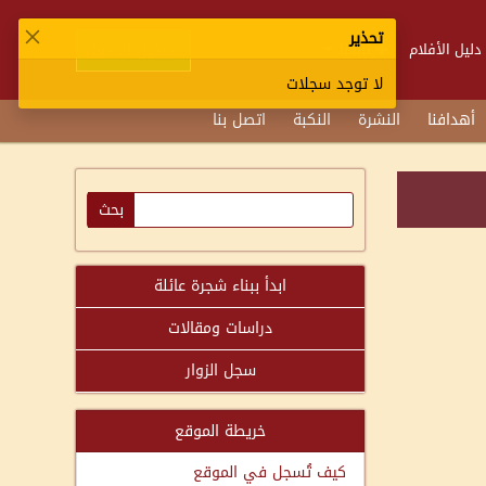
تحذير
تسجيل الدخول
دليل الأفلام
تابعنا
لا توجد سجلات
أهدافنا
النشرة
النكبة
اتصل بنا
ابدأ ببناء شجرة عائلة
دراسات ومقالات
سجل الزوار
خريطة الموقع
كيف تُسجل في الموقع