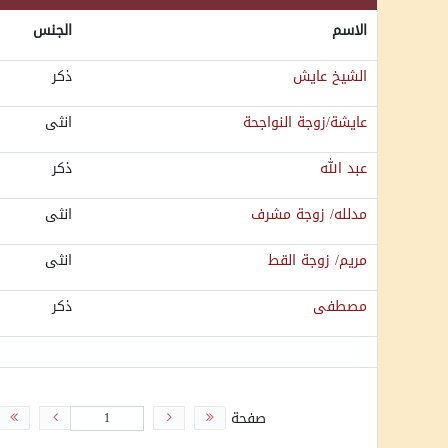
الاسم
الجنس
الشيخ عايش
ذكر
عايشة/زوجة النواجحة
انثى
عبد الله
ذكر
مدلله/ زوجة مشرف
انثى
مريم/ زوجة القط
انثى
مصطفى
ذكر
صفحة