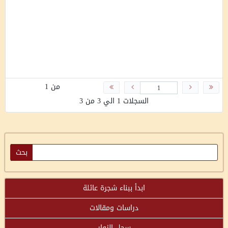
و
ف
ن
و
ن
ة
من 1
السجلات 1 الي 3 من 3
ابدأ ببناء شجرة عائلة
دراسات ومقالات
سجل الزوار