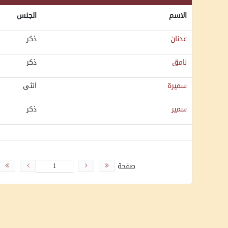
الاسم
الجنس
عدنان
ذكر
نامق
ذكر
سميرة
انثى
سمير
ذكر
صفحة