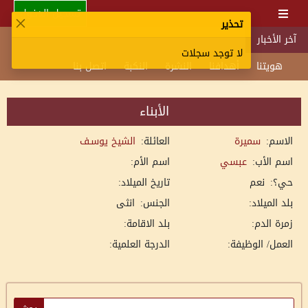
تسجيل الدخول
تحذير
آخر الأخبار
لا توجد سجلات
هويتنا
أهدافنا
النشرة
النكبة
اتصل بنا
الأبناء
الاسم:
سميرة
العائلة:
الشيخ يوسـف
اسم الأب:
عبسي
اسم الأم:
حي؟:
نعم
تاريخ الميلاد:
بلد الميلاد:
الجنس:
انثى
زمرة الدم:
بلد الاقامة:
العمل/ الوظيفة:
الدرجة العلمية: