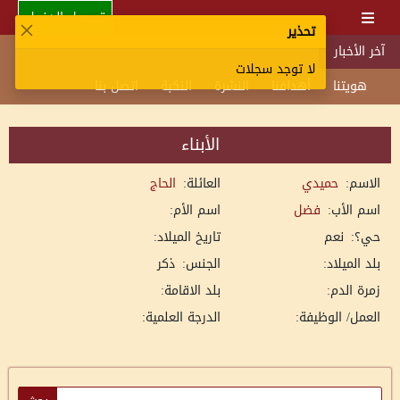
تسجيل الدخول
تحذير
آخر الأخبار
لا توجد سجلات
هويتنا
أهدافنا
النشرة
النكبة
اتصل بنا
الأبناء
الاسم:
حميدي
العائلة:
الحاج
اسم الأب:
فضل
اسم الأم:
حي؟:
نعم
تاريخ الميلاد:
بلد الميلاد:
الجنس:
ذكر
زمرة الدم:
بلد الاقامة:
العمل/ الوظيفة:
الدرجة العلمية: