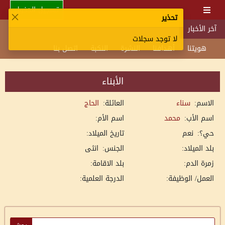
تسجيل الدخول
تحذير
آخر الأخبار
لا توجد سجلات
هويتنا
أهدافنا
النشرة
النكبة
اتصل بنا
الأبناء
الاسم:
سناء
العائلة:
الحاج
اسم الأب:
محمد
اسم الأم:
حي؟:
نعم
تاريخ الميلاد:
بلد الميلاد:
الجنس:
انثى
زمرة الدم:
بلد الاقامة:
العمل/ الوظيفة:
الدرجة العلمية: