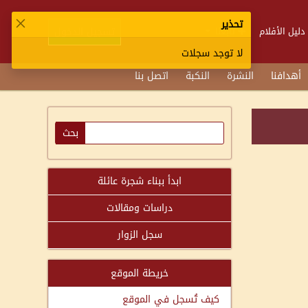
تحذير
تسجيل الدخول
دليل الأفلام
تابعنا
لا توجد سجلات
أهدافنا
النشرة
النكبة
اتصل بنا
ابدأ ببناء شجرة عائلة
دراسات ومقالات
سجل الزوار
خريطة الموقع
كيف تُسجل في الموقع