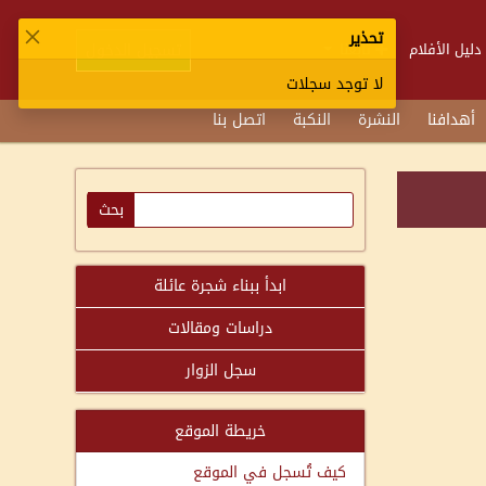
تحذير
تسجيل الدخول
دليل الأفلام
تابعنا
لا توجد سجلات
أهدافنا
النشرة
النكبة
اتصل بنا
ابدأ ببناء شجرة عائلة
دراسات ومقالات
سجل الزوار
خريطة الموقع
كيف تُسجل في الموقع