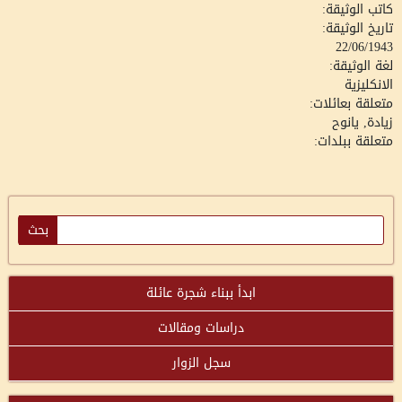
كاتب الوثيقة:
تاريخ الوثيقة:
22/06/1943
لغة الوثيقة:
الانكليزية
متعلقة بعائلات:
زيادة, يانوح
متعلقة ببلدات:
ابدأ ببناء شجرة عائلة
دراسات ومقالات
سجل الزوار