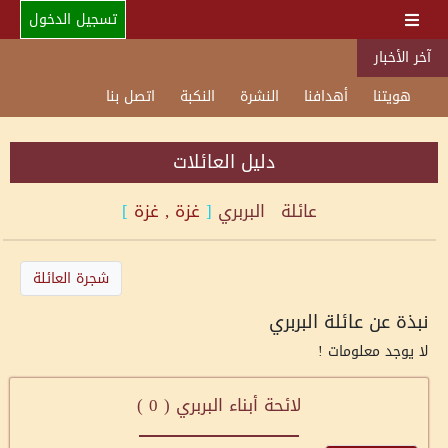
تسجيل الدخول
آخر الأخبار
هويتنا
أهدافنا
النشرة
النكبة
اتصل بنا
دليل العائلات
عائلة
البربري
[
غزة , غزة
]
شجرة العائلة
نبذة عن عائلة البربري
لا يوجد معلومات !
لائحة أبناء البربري (
0
)