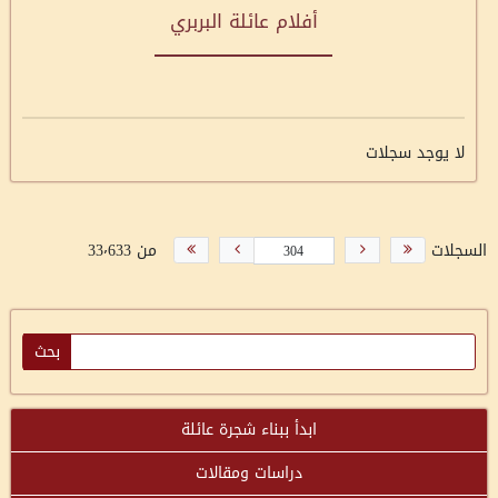
أفلام عائلة البربري
لا يوجد سجلات
السجلات
من 33٬633
ابدأ ببناء شجرة عائلة
دراسات ومقالات