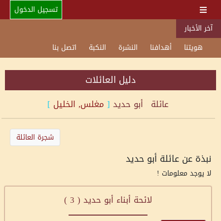
تسجيل الدخول
آخر الأخبار
هويتنا
أهدافنا
النشرة
النكبة
اتصل بنا
دليل العائلات
عائلة
أبو حديد
[
مغلس, الخليل
]
شجرة العائلة
نبذة عن عائلة أبو حديد
لا يوجد معلومات !
لائحة أبناء أبو حديد (
3
)