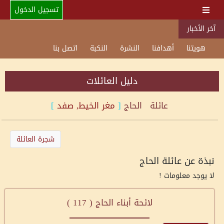
تسجيل الدخول
آخر الأخبار
هويتنا
أهدافنا
النشرة
النكبة
اتصل بنا
دليل العائلات
عائلة
الحاج
[
مغر الخيط, صفد
]
شجرة العائلة
نبذة عن عائلة الحاج
لا يوجد معلومات !
لائحة أبناء الحاج (
117
)