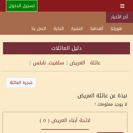
تسجيل الدخول
آخر الأخبار
هويتنا
أهدافنا
النشرة
النكبة
اتصل بنا
دليل العائلات
عائلة
العريض
[
سلفيت, نابلس
]
شجرة العائلة
نبذة عن عائلة العريض
لا يوجد معلومات !
لائحة أبناء العريض (
0
)