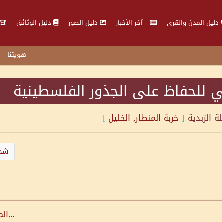
دليل المدن والقرى
آخر الأخبار
دليل الصور
دليل الوثائق
هويتنا
 للحفاظ على الجذور الفلسطينية
لة
الزبدية
[
خربة المنطار, الخليل
]
شجر
...
الم