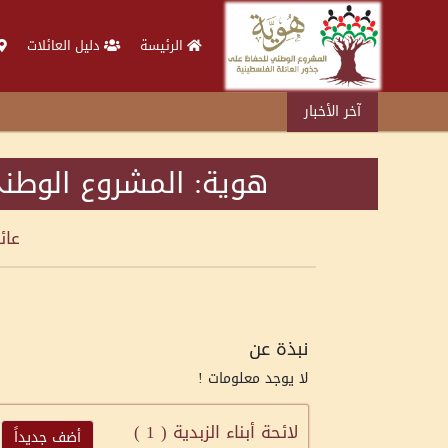
الرئيسة
دليل العائلات
آخر الأخبار
هوية: المشروع الوطني
عائ
نبذة عن
لا يوجد معلومات !
لائحة أبناء الزبدية (
1
)
أضف جديداً