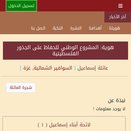
تسجيل الدخول
آخر الأخبار
هويتنا
أهدافنا
النشرة
النكبة
اتصل بنا
هوية: المشروع الوطني للحفاظ على الجذور
الفلسطينية
عائلة
إسماعيل
[
السوافير الشمالية, غزة
]
شجرة العائلة
نبذة عن
لا يوجد معلومات !
لائحة أبناء إسماعيل (
1
)