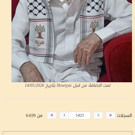
تمت الاضافة من قبل
Howiyya
بتاريخ
14/05/2026
السجلات
من 6٬039