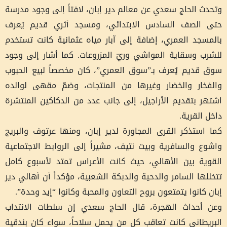
وتحدث الحاج سعدي عن معالم دير إبان، لافتاً إلى وجود مدرسة
حتى الصف السادس الابتدائي، ومسجد أثري قديم يُعرف
بالمسجد العمري، إضافة إلى آبار مياه عثمانية كانت تستخدم
للشرب وسقاية المواشي وريّ المزروعات. كما أشار إلى وجود
سوق قديم يُعرف بـ”سوق العمري”، كان مخصصاً لبيع الحبوب
والفخار والخضار وغيرها من المنتجات، وضمّ مقهى لوالده
اشتهر بتقديم الأراجيل، إلى جانب عدد من الدكاكين المنتشرة
داخل القرية.
كما استذكر القرى المجاورة لدير إبان، ومنها عرتوف والبريج
واشوع والسافرية وبيت نتيف، مشيراً إلى الروابط الاجتماعية
القوية بين الأهالي، حيث كانت الأعراس تمتد لأسبوع كامل
تتخللها السامر والدحية والدبكة الشعبية، مؤكداً أن أهالي دير
إبان كانوا يتمتعون بروح التعاون والمحبة وكانوا “إيد وحدة”.
وعن أحداث الهجرة، قال الحاج سعدي إن سلطات الانتداب
البريطاني كانت تعاقب كل من يحمل سلاحاً، سواء كان بندقية