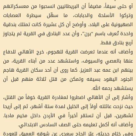
أو حتى سيفاً، مضيفاً أن البريطانيين انسحبوا من معسكراتهم
وتركوا الأسلحة والدبابات، ما سهّل سيطرة العصابات
الصهيونية على البلاد. وأوضح أن كل عشيرة كانت تمتلك بندقية
واحدة تُعرف باسم “برن”، وأن عدد البنادق في القرية لم يتجاوز
أربع بنادق فقط.
وأضاف أنه عندما تعرضت القرية للهجوم، خرج الأهالي للدفاع
عنها بالعصي والسيوف، واستشهد عدد من أبناء القرية، من
بينهم ابن عمه عبد العزيز. كما روى أن أحد سكان القرية هاجم
الجنود اليهود بسيفه وتمكن من قتل ثلاثة منهم قبل أن
يستشهد رحمه الله.
وأشار إلى أن الأهالي اضطروا لمغادرة القرية خوفاً من القتل،
حيث نزحت عائلته أولاً إلى الخليل لمدة ستة أشهر، ثم إلى أريحا
لشهرين، قبل أن تستقر أخيراً في الأردن داخل مخيم مادبا.
وأضاف أنه أكمل تعليمه حتى الصف السادس الابتدائي.
وفي ختام حديثه، عبّر الحاج سعدي عن شوقه العميق للعودة