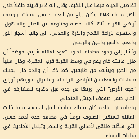
تفاصيل الحياة فيها قبل النكبة، وقال إنه غادر قريته طفلاً خلال
الهجرة عام 1948 وكان يبلغ من العمر خمس سنوات. ووصف
أراضي القرية بأنها كانت خصبة ومتنوعة بين الجبال والسهول،
واشتهرت بزراعة القمح والذرة والعدس، إلى جانب أشجار اللوز
والعنب والصبر والتين والزيتون.
وأشار إلى وجود مطحنة للحبوب تعود لعائلة شريم، موضحاً أن
منزل عائلته كان يقع في وسط القرية قرب المقبرة، وكان مبنياً
من الحجر ويتألف من طابقين. كما ذكر أن والده كان يمتلك
مساحات واسعة من الأراضي الزراعية، وما تزال بحوزتهم أوراق
“حجة الأرض” التي ورثها عن جده قبل ذهابه للمشاركة في
الحرب ضمن صفوف الجيش العثماني.
وأضاف أن والده كان يمتلك شاحنة لنقل الحبوب، فيما كانت
العائلة تستقبل الضيوف يومياً في مضافة جده أحمد حسن،
التي شكّلت ملتقى لأهالي القرية والسمر وتبادل الأحاديث في
ساعات المساء.