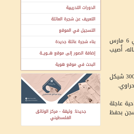
الدورات التدريبية
التعريف عن شجرة العائلة
التسجيل في الموقع
محمد محمود عبد الرزاق السلايمة، أسير مقدسي من حي رأس العامود بالقدس المحتلة، اعتُقل في 6 مارس
بناء شجرة عائلة جديدة
له، أُصيب
إضافة الصور إلى موقع هـــويـــة
البحث في موقع هوية
بعد محاكمات متكررة، حكمت عليه محكمة الاحتلال بالسجن 25 عامًا، إضافة إلى غرامة مالية قدرها 300,000 شيكل
حراوي
.
ية عاجلة
سجن بحفظ
جديدنا: وثيقة - مركز الوثائق
الفلسطيني