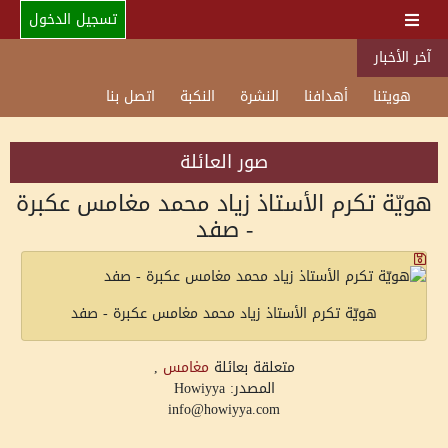
تسجيل الدخول
آخر الأخبار
هويتنا
أهدافنا
النشرة
النكبة
اتصل بنا
صور العائلة
هويّة تكرم الأستاذ زياد محمد مغامس عكبرة
- صفد
هويّة تكرم الأستاذ زياد محمد مغامس عكبرة - صفد
متعلقة بعائلة
مغامس
,
المصدر: Howiyya
info@howiyya.com