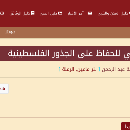
دليل المدن والقرى
آخر الأخبار
دليل الصور
دليل الوثائق
هويتنا
 للحفاظ على الجذور الفلسطينية
لة
عبد الرحمن
[
بئر ماعين, الرملة
]
شجر
اً