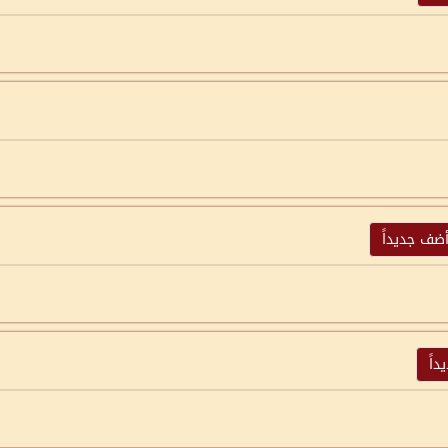
ضف جديداً
اً