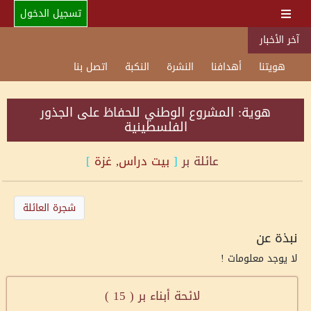
تسجيل الدخول
آخر الأخبار
هويتنا
أهدافنا
النشرة
النكبة
اتصل بنا
هوية: المشروع الوطني للحفاظ على الجذور
الفلسطينية
عائلة
بر
[
بيت دراس, غزة
]
شجرة العائلة
نبذة عن
لا يوجد معلومات !
لائحة أبناء بر (
15
)