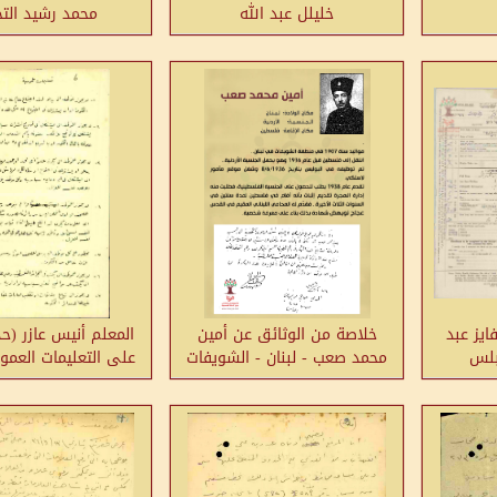
خليلل عبد الله
محمد رشيد الت
يز عبد
خلاصة من الوثائق عن أمين
المعلم أنيس عازر (ح
بلس
محمد صعب - لبنان - الشويفات
على التعليمات العموم
المعارف