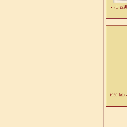
الأحراش -
 1936