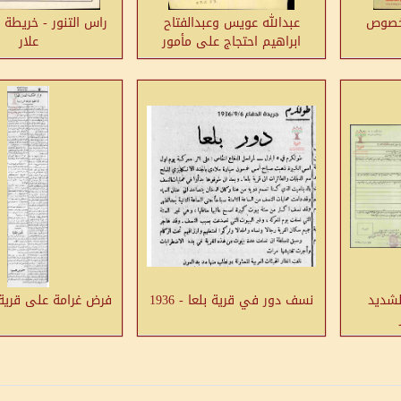
بخصوص
عبدالله عويس وعبدالفتاح
راس التنور - خريطة 
ابراهيم احتجاج على مأمور
علار
الأحراش
لشديد
نسف دور في قرية بلعا - 1936
فرض غرامة على قرية بلعا