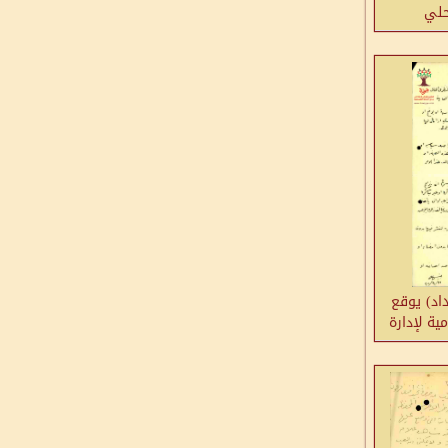
حلي
داد) يوقع
ية لإدارة