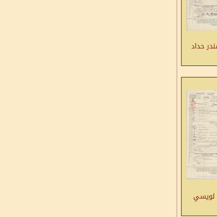
در حداد
 لويسي