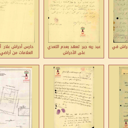
أحراش في
عبد ربه جبر: تعهد بعدم التعدي
حارس أحراش علار: أنا
على الأحراش
العلامات من أراضي 