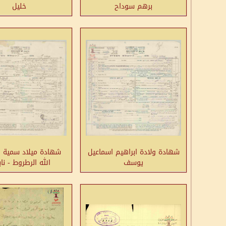
برهم سوداح
خليل
شهادة ولادة ابراهيم اسماعيل
شهادة ميلاد سمية فا
يوسف
الله الرطروط - نا