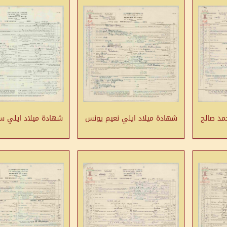
مد صالح
شهادة ميلاد ايلي نعيم يونس
شهادة ميلاد ايلي س