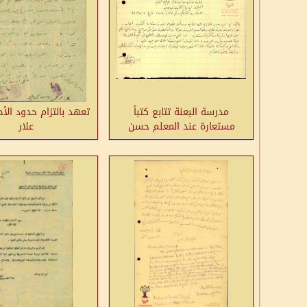
مدرسة البعنة تتابع كتباً
تعهد بالتزام حدود ال
مستعارة عند المعلم حسن
علار
عكاوي