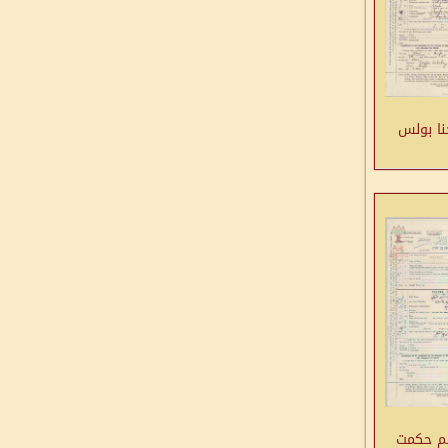
نا بولس
يم حكمت