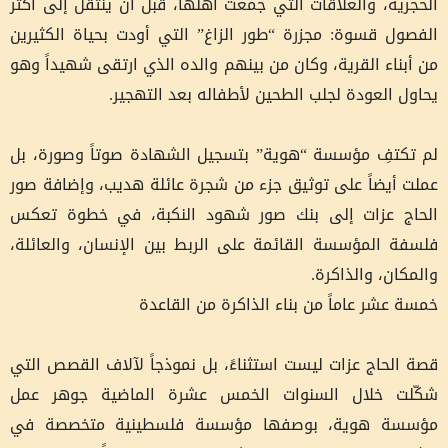
الحجرية، والعلاقات التي جمعت أهلها، قبل أن ينتقل إلى أكثر
الفصول قسوة: مجزرة “طور الزاغ” التي أودت بحياة الكثيرين
من أبناء القرية، وكان من بينهم والده الذي ارتقى شهيداً وهو
يحاول العودة لجلب الطحين لأطفاله بعد التهجير.
لم تكتفِ مؤسسة “هوية” بتسجيل الشهادة صوتاً وصورة، بل
عملت أيضاً على توثيق جزء من شجرة عائلة هديب، وإضافة صور
الحاج عزات إلى بنك صور شهود النكبة، في خطوة تعكس
فلسفة المؤسسة القائمة على الربط بين الإنسان، والعائلة،
والمكان، والذاكرة.
خمسة عشر عاماً من بناء الذاكرة من القاعدة
قصة الحاج عزات ليست استثناءً، بل نموذجاً لآلاف القصص التي
شكّلت خلال السنوات الخمس عشرة الماضية جوهر عمل
مؤسسة هوية، بوصفها مؤسسة فلسطينية متخصصة في