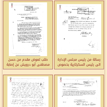
رسالة من رئيس مجلس الإدارة
طلب تعوض مقدم من حسن
الى رئيس السكرتارية بخصوص
مصطفى أبو درويش عن إصابة
قضية تعويض الياس عبد
ابن أخته كامل ابراهيم دجاني-
الحميد شختور
القدس