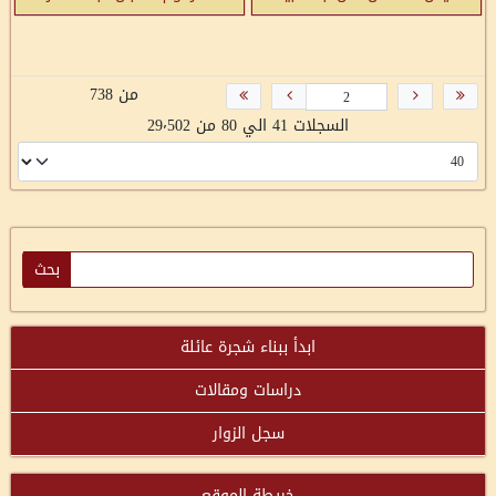
لحم
أحمد- بيت سوريك
من 738
السجلات 41 الي 80 من 29٬502
ابدأ ببناء شجرة عائلة
دراسات ومقالات
سجل الزوار
خريطة الموقع