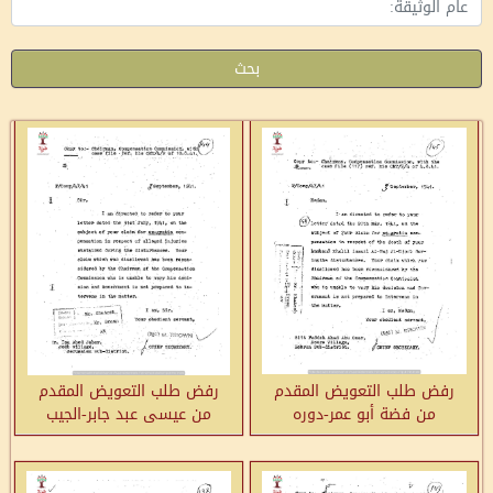
بحث
رفض طلب التعويض المقدم
رفض طلب التعويض المقدم
من فضة أبو عمر-دوره
من عيسى عبد جابر-الجيب