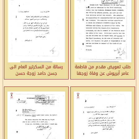
طلب تعويض مقدم من فاطمة
رسالة من السكرتير العام الى
عامر أبريوش عن وفاة زوجها
حِسن حامد زوجة حسن
محمد بدوي أبريوش-دورة
الحريمي بخصوص رفض طلب
التعويض