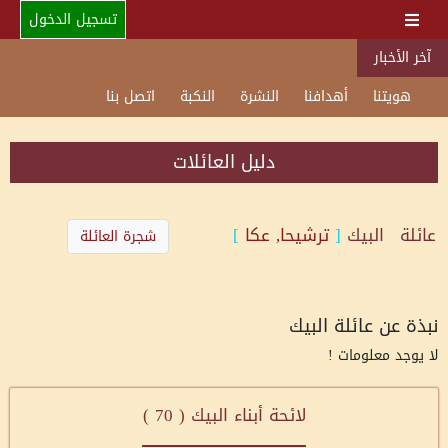
تسجيل الدخول
آخر الأخبار
هويتنا
أهدافنا
النشرة
النكبة
اتصل بنا
دليل العائلات
عائلة
البيك
[
ترشيحا, عكا
]
شجرة العائلة
نبذة عن عائلة البيك
لا يوجد معلومات !
لائحة أبناء البيك (
70
)