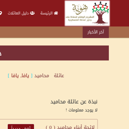
الرئيسة
دليل العائلات
آخر الأخبار
د
عائلة
محاميد
[
يافا, يافا
]
نبذة عن عائلة محاميد
لا يوجد معلومات !
لائحة أبناء محاميد (
0
)
أضف جديداً