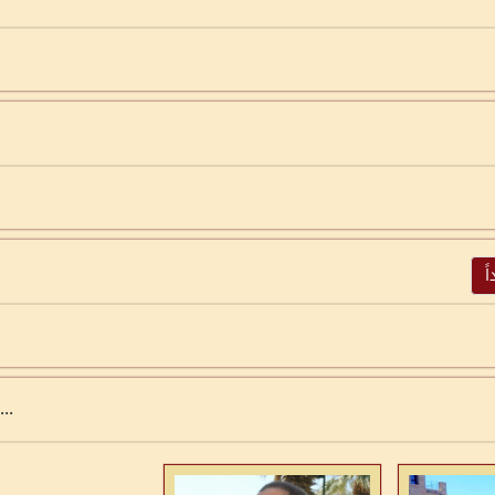
ً
...