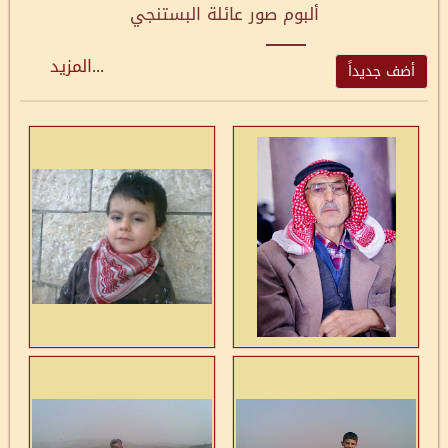
ألبوم صور عائلة البستنجي
...
المزيد
أضف جديداً