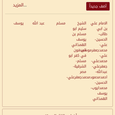
...
المزيد
أضف جديداً
الامام علي
الشيخ
مسلم
عبد الله
يوسف
بن ابي
سليم ابو
طالب-
مسلم بن
الحسين-
يوسف
علي-
الهمذاني
محمدجعفرموسى-
المدفون
علي-
في كفر ابو
محمدعلي-
مسلم-
جعفرعلي-
الشرقية-
عبدالله-
مصر
احمدمحمودمحمدجعفرعلي-
الحسين-
محمدايوب-
يوسف
الهمذاني