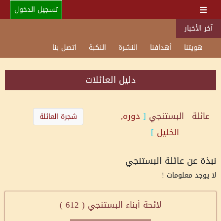
تسجيل الدخول
آخر الأخبار
هويتنا
أهدافنا
النشرة
النكبة
اتصل بنا
دليل العائلات
عائلة
البستنجي
[
دوره,
شجرة العائلة
الخليل
]
نبذة عن عائلة البستنجي
لا يوجد معلومات !
لائحة أبناء البستنجي (
612
)