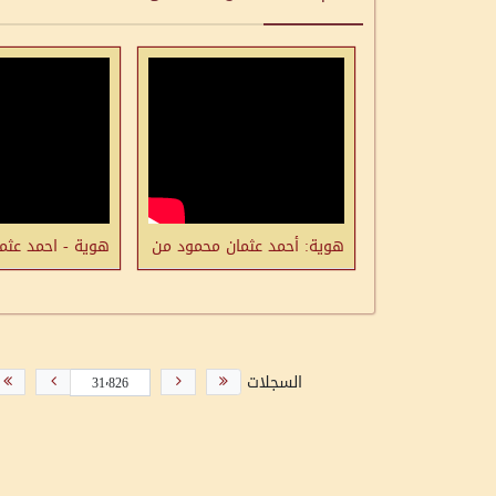
هوية: أحمد عثمان محمود من قرية الشيخ داود قضاء عكا مواليد 1924: أتمنى أن دما
هوية - احمد عثم
السجلات