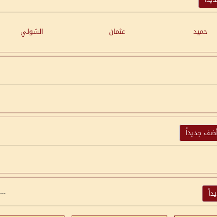
حميد
عثمان
الشولي
ضف جديداً
...
اً