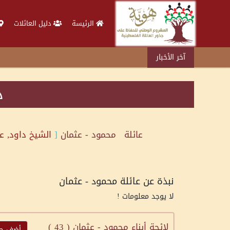
الرئيسة
دليل العائلات
آخر الأخبار
د
عائلة
محمود - عثمان
[
الشيخ داود, ع
نبذة عن عائلة محمود - عثمان
لا يوجد معلومات !
لائحة أبناء محمود - عثمان (
43
)
أضف جدي