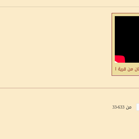
ئي تكون في فلسطين
ان من قرية الشيخ داود
من 33٬633