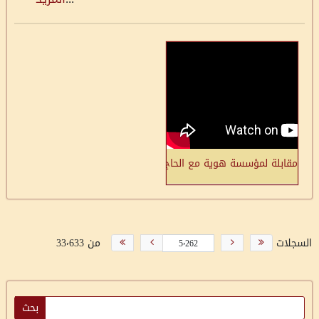
مقابلة لمؤسسة هوية مع الحاج سعيد عدوية-لفتا
السجلات
من 33٬633