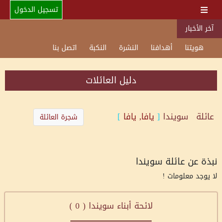
تسجيل الدخول
آخر الأخبار
هويتنا
أهدافنا
النشرة
النكبة
اتصل بنا
دليل العائلات
عائلة
سويندا
[
يافا, يافا
]
شجرة العائلة
نبذة عن عائلة سويندا
لا يوجد معلومات !
لائحة أبناء سويندا (
0
)