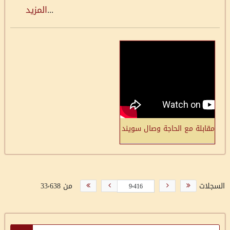
...
المزيد
مقابلة مع الحاجة وصال سويند من قرية المنشية-يافا
السجلات
من 33٬638