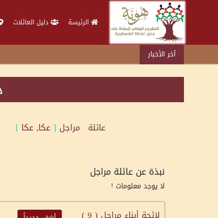
الرئيسة
دليل العائلات
آخر الأخبار
د
عائلة
مراجل
[
عكا, عكا
]
نبذة عن عائلة مراجل
لا يوجد معلومات !
لائحة أبناء مراجل (
9
)
أضف جديداً