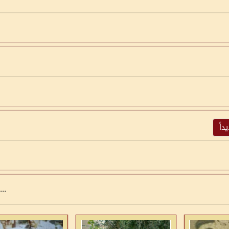
اً
...