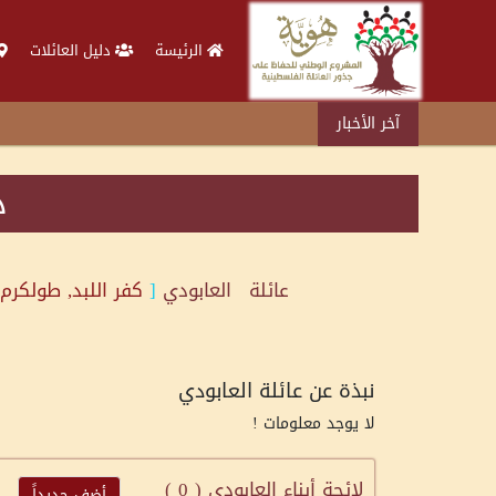
الرئيسة
دليل العائلات
آخر الأخبار
د
عائلة
العابودي
[
كفر اللبد, طولكرم
نبذة عن عائلة العابودي
لا يوجد معلومات !
لائحة أبناء العابودي (
0
)
أضف جديداً