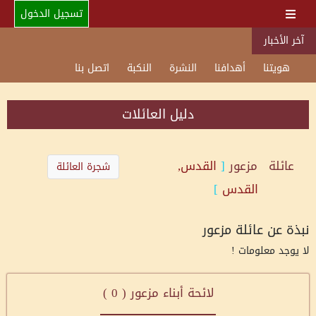
تسجيل الدخول
آخر الأخبار
هويتنا
أهدافنا
النشرة
النكبة
اتصل بنا
دليل العائلات
عائلة
مزعور
[
القدس,
شجرة العائلة
القدس
]
نبذة عن عائلة مزعور
لا يوجد معلومات !
لائحة أبناء مزعور (
0
)