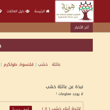
الرئيسة
دليل العائلات
آخر الأخبار
د
عائلة
خشب
[
قلنسوة, طولكرم
]
نبذة عن عائلة خشب
لا يوجد معلومات !
لائحة أبناء خشب (
0
)
أضف جديداً