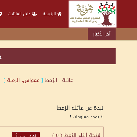
الرئيسة
دليل العائلات
آخر الأخبار
د
عائلة
الزمط
[
عمواس, الرملة
]
نبذة عن عائلة الزمط
لا يوجد معلومات !
لائحة أبناء الزمط (
0
)
أضف جديداً