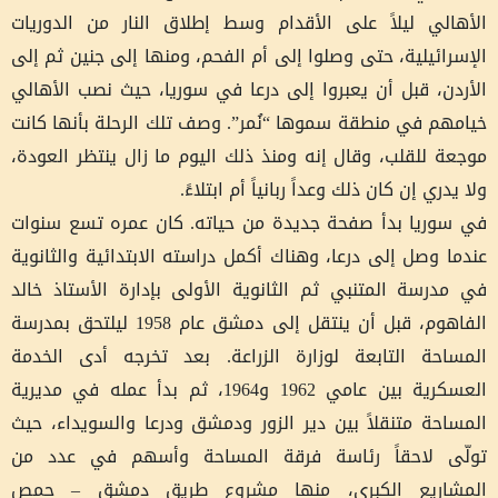
الأهالي ليلاً على الأقدام وسط إطلاق النار من الدوريات
الإسرائيلية، حتى وصلوا إلى أم الفحم، ومنها إلى جنين ثم إلى
الأردن، قبل أن يعبروا إلى درعا في سوريا، حيث نصب الأهالي
خيامهم في منطقة سموها “نُمر”. وصف تلك الرحلة بأنها كانت
موجعة للقلب، وقال إنه ومنذ ذلك اليوم ما زال ينتظر العودة،
ولا يدري إن كان ذلك وعداً ربانياً أم ابتلاءً.
في سوريا بدأ صفحة جديدة من حياته. كان عمره تسع سنوات
عندما وصل إلى درعا، وهناك أكمل دراسته الابتدائية والثانوية
في مدرسة المتنبي ثم الثانوية الأولى بإدارة الأستاذ خالد
الفاهوم، قبل أن ينتقل إلى دمشق عام 1958 ليلتحق بمدرسة
المساحة التابعة لوزارة الزراعة. بعد تخرجه أدى الخدمة
العسكرية بين عامي 1962 و1964، ثم بدأ عمله في مديرية
المساحة متنقلاً بين دير الزور ودمشق ودرعا والسويداء، حيث
تولّى لاحقاً رئاسة فرقة المساحة وأسهم في عدد من
المشاريع الكبرى، منها مشروع طريق دمشق – حمص