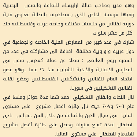
وهو مدير وصاحب صالة ارابيسك للثقافة والفنون البصرية
وفيها مرسمه الخاص الذي يستطضيف بالصالة معارض فنية
دورية لفنانين من جنسيات مختلفة وخاصة عربية وفلسطينية منذ
اكثر من عشر سنوات.
شارك في عدد كبير من المعارض الفنية الخاصة والجماعية في
دول عربية واوروبية مختلفة اضافة الى مشاركته في عدد من
السمبو زيوم العالمي ؛ فضلا عن عمله كمدرس فنون في
المدارس الالمانية والأندية الشبابية منذ ٢٢ عاما ..وهو عضو
الاتحاد العام للفنانين والتشكيلين الفلسطينيين وعضو نقابة
الفنانين التشكيليين في سوريا.
نال النحات والفنان التشكيلي احمد شما عدة جوائز ومنها في
عام ٢٠٠٦ و٢٠٠٧ حيث نال جائزة افضل مشروع على مستوى
المانيا في مجال الدبن والثقافة من خلال الفن .وتراس نادي
الاطفال لمدة تسع سنوات وحصل على جائزة أفضل مشروع
للاندماج للاطفال على مستوى المانيا.