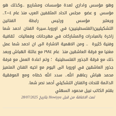
وهو مؤسس واداري لعدة مؤسسات ومشاريع ..وكذلك هو
مؤسس و عضو مجلس اتحاد المثقفين العرب منذ عام ٢٠٠٤..
ويعتبر مؤسس ورئيس رابطة الفنانين
التشكيليين(الفلسطينيين) في اوروبا..سيرة الفنان احمد شما
زاخرة بالمبادرات والمشاركات في مهرحانات وفعاليات ثقافية
وفنية كثيرة .. ومن الاهمية الاشارة الى ان احمد شما عمل
مغنيا مع فرقة العاشقين منذ عام ١٩٨٤ مع عائلة الهباش وبعد
ذلك مع فرقة الجذور الفلسطينية ؛ وتم اعادة العمل مع فرفة
جذور العاشقين في اوروبا الى اليوم مع اخيه الفنان المتميز
محمد هباش رعاهم الله.. سدد الله خطاه ومع الموفقية
الدائمة للنحات والفنان التشكيلي أحمد نصر شما.
بقلم الكاتب نبيل محمود السهلي
تمت الاضافة من قبل
Howiyya
بتاريخ
28/07/2025