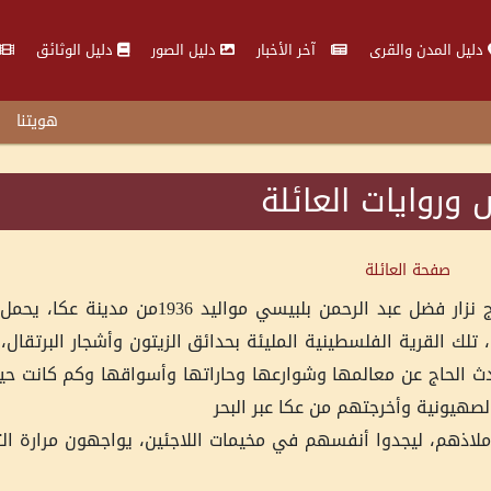
دليل المدن والقرى
آخر الأخبار
دليل الصور
دليل الوثائق
هويتنا
روايات العائلة
صفحة العائلة
في قلب صيدا القديمة بين البيوت الأثرية، يعيش الحاج نزار فضل عبد الرحمن بلبي
نه قسرًا قبل 77 سنة. الغابسية، تلك القرية الفلسطينية المليئة بحدائق الزيتون وأشجار البر
تحدث الحاج عن معالمها وشوارعها وحاراتها وأسواقها وكم كانت حي
هيونية وأخرجتهم من عكا عبر البحر
 ملاذهم، ليجدوا أنفسهم في مخيمات اللاجئين، يواجهون مرارة الت