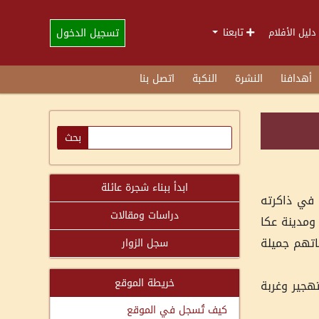
تسجيل الدخول
دليل الأفلام
تابعنا
أهدافنا
النشرة
النكبة
اتصل بنا
ابدأ ببناء شجرة عائلة
سي مواليد 1936من مدينة عكا، يحمل في ذاكرته
دراسات ومقالات
تقال، ومدينة عكا
اتهم جميلة
سجل الزوار
خريطة الموقع
هجير وغربة
كيف تُسجل في الموقع