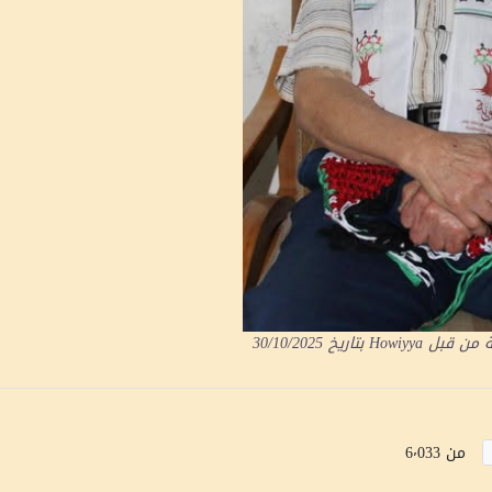
ة من قبل
Howiyya
بتاريخ
30/10/2025
من 6٬033